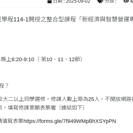
日期 : 2025-09-02
分類 :
點
學程114-1開授之整合型課程「新經濟與智慧營
上6:20-9:10（ 第10、11、12節）
程？
校大二以上同學選修，修課人數上限為25人，不開放網
之前，填寫修課意願表單喔（連結如下）
表單https://forms.gle/7f949WMpBhXSYpPN