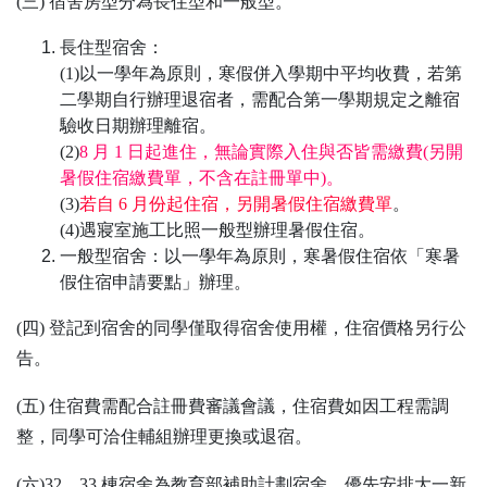
(三) 宿舍房型分為長住型和一般型。
長住型宿舍：
(1)以一學年為原則，寒假併入學期中平均收費，若第
二學期自行辦理退宿者，需配合第一學期規定之離宿
驗收日期辦理離宿。
(2)
8
月
1
日起進住，無論實際入住與否皆需繳費
(
另開
暑假住宿繳費單，不含在註冊單中
)
。
(3)
若自
6
月份起住宿，另開暑假住宿繳費單
。
(4)遇寢室施工比照一般型辦理暑假住宿。
一般型宿舍：以一學年為原則，寒暑假住宿依「寒暑
假住宿申請要點」辦理。
(四) 登記到宿舍的同學僅取得宿舍使用權，住宿價格另行公
告。
(五) 住宿費需配合註冊費審議會議，住宿費如因工程需調
整，同學可洽住輔組辦理更換或退宿。
(六)32、33 棟宿舍為教育部補助計劃宿舍，優先安排大一新