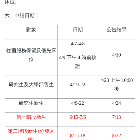
床位。
六、申請日期：
對象
日期
公告結果
4/7-4/8
住宿服務保留及優先床
4/10
4/9 下午 4 時前驗
位
證
4/23 上午 10:00
研究生及大學部舊生
4/19-22
後
研究生新生
4/9-22
4/24
第一階段新生
6/15-7/6
7/13
第二階段新生(分發入
8/15-18
8/22
學)