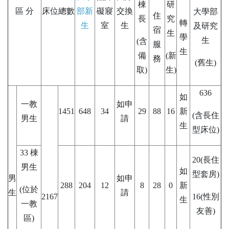
棟
研
區 分
床位總數
部新
礙寢
交換
大學部
住
長
究
轉
生
室
生
及研究
宿
生
學
生
(含
服
生
備
(新
務
(舊生)
取)
生)
636
如
一教
如申
1451
648
34
29
88
16
新
(含長住
男生
請
生
型床位)
33 棟
20(長住
男生
如
型套房)
男
如申
288
204
12
8
28
0
新
(位於
生
請
2167
16(性別
生
一教
友善)
區)