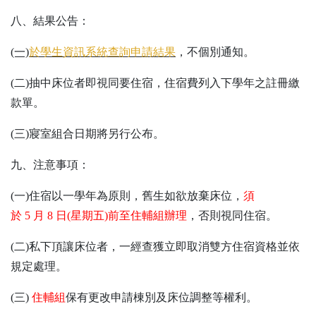
八、結果公告：
(一)
於學生資訊系統查詢申請結果
，不個別通知。
(二)抽中床位者即視同要住宿，住宿費列入下學年之註冊繳
款單。
(三)寢室組合日期將另行公布。
九、注意事項：
(一)住宿以一學年為原則，舊生如欲放棄床位，
須
於
5
月
8
日
(
星期五
)
前至住輔組辦理
，
否則視同住宿。
(二)私下頂讓床位者，一經查獲立即取消雙方住宿資格並依
規定處理。
(三)
住輔組
保有更改申請棟別及床位調整等權利。