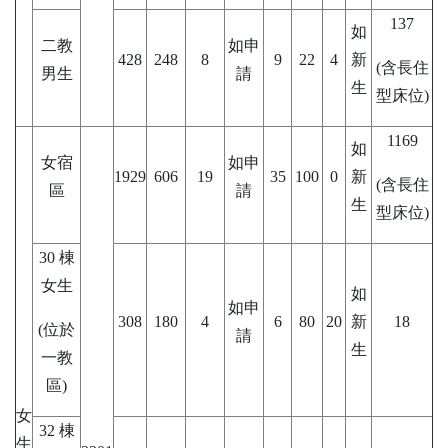
137
如
二教
如申
428
248
8
9
22
4
新
(含長住
男生
請
生
型床位)
1169
如
女宿
如申
1929
606
19
35
100
0
新
(含長住
區
請
生
型床位)
30 棟
女生
如
如申
308
180
4
6
80
20
新
18
(位於
請
生
一教
區)
女
32 棟
生