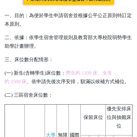
一、目的：為便於學生申請宿舍並根據公平公正原則特訂定
本原則。
二、依據：依學生宿舍管理規則及教育部大專校院弱勢學生
助學計畫辦理。
三、床位數分配情形：
(一
)
新生
(
含轉學生
)
床位數：
男生約
1100
床、女生
約
1500
床
、依申請先後次序安排，額滿以候補方式補位。
(二
)
三區宿舍床位數：
優先安排床
保留床位
位與抽籤床
位
大學
無障
國際