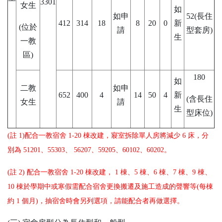
3301
女生
如
如申
52(長住
412
314
18
8
20
0
新
(位於
請
型套房)
生
一教
區)
180
如
二教
如申
652
400
4
14
50
4
新
(含長住
女生
請
生
型床位)
(
註
1)
配合一教宿舍
1-20
棟改建，寢室拆除單人房將減少
6
床，分
別為
51201
、
55303
、
56207
、
59205
、
60102
、
60202
。
(
註
2)
配合一教宿舍
1-20
棟改建，
1
棟、
5
棟、
6
棟、
7
棟、
9
棟、
10
棟於學期中或寒假需配合宿舍更換搬遷及施工造成的聲響等
(
每棟
約
1
個月
)
，抽宿舍時會另列選項，請能配合者再做選擇。