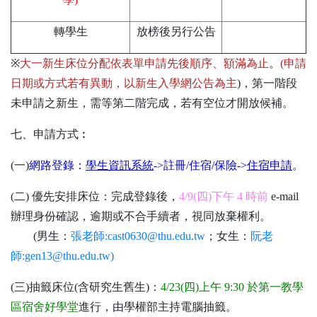
轉學生
放榜後另行公告
※
大一新生床位分配依表單申請先後順序、額滿為止
。
(
申請
日期或方式若有異動，以新生入學網公告為主
)，第一階段
未申請之新生，需等第二階完成，若有空位才開放候補。
七、申請方式︰
(一)
網路登錄：
學生資訊系統
->註冊/住宿/保險->
住宿申請
。
(二) 優先安排床位：完成登錄後，
4/9(四)下午 4 時前
e-mail
辦理身份確認，逾期或不合手續者，視同放棄權利。
(男生：
張老師:cast0630@thu.edu.tw
；女生：
阮老
師:gen13@thu.edu.tw)
(三)抽籤床位(含研究生舊生)：
4/23(四)上午 9:30 於第一教學
區宿舍好學堂
進行，由學權部主持電腦抽籤。