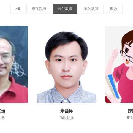
All
專任教師
兼任教師
退休教師
助教
家頤
朱基祥
陳
資訊
詳細資訊
詳
教授
助理教授
助