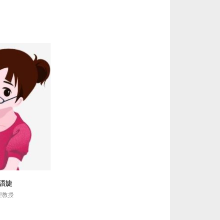
語婕
細資訊
理教授