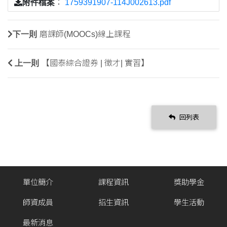
附件檔案
：
1759391907-114J002613.pdf
下一則
磨課師(MOOCs)線上課程
上一則
【國泰綜合證券 | 徵才| 實習】
回列表
單位簡介
課程資訊
獎助學金
師資成員
招生資訊
學生活動
最新消息