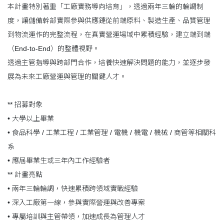
本計畫特別著重「工廠實務導向培育」，透過兩年三輪的輪調制
度，讓儲備幹部實際參與供應鏈從前端原料、製造生產、品質管理
到物流運作的完整流程，在真實營運場域中累積經驗，建立端到端
（End-to-End）的整體視野。
透過主管指導與跨部門合作，培養快速解決問題的能力，並逐步發
展為未來工廠營運與管理的關鍵人才。
** 招募對象
• 大學以上畢業
• 食品科學 / 工業工程 / 工業管理 / 電機 / 機電 / 機械 / 商管等相關科
系
• 應屆畢業生或三年內工作經驗者
** 計畫亮點
• 兩年三輪輪調，快速累積跨領域實戰經驗
• 深入工廠第一線，參與實際營運與改善專案
• 專屬培訓與主管帶領，加速成長為管理人才