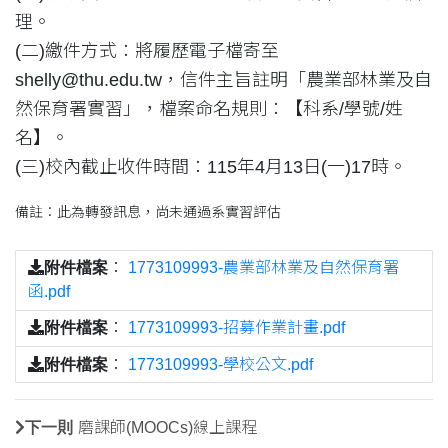
理。
(二)繳件方式：將履歷電子檔寄至
shelly@thu.edu.tw，信件主旨註明「農業部林業及自
然保育署實習」，檔案命名規則：【科系/學號/姓
名】。
(三)校內截止收件時間：115年4月13日(一)17時。
備註：此為轉發訊息，尚未通過系實習評估
附件檔案
：
1773109993-農業部林業及自然保育署
函.pdf
附件檔案
：
1773109993-招募作業計畫.pdf
附件檔案
：
1773109993-學校公文.pdf
下一則
磨課師(MOOCs)線上課程