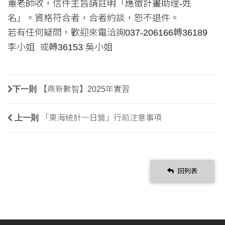
蕙老師收，信件主旨請註明「應徵計畫助理-姓
名」。資格符合者，合者約談，恕不退件。
若有任何疑問，歡迎來電洽詢037-206166轉36189
李小姐 或轉36153 吳小姐
下一則
【鼎新數智】2025年實習
上一則
「東海統計一日營」行前注意事項
回列表