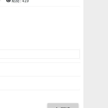
告
點閱 : 419