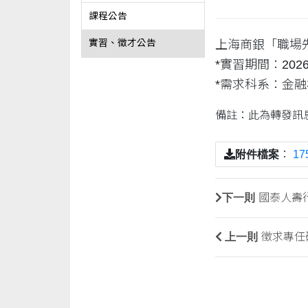
課程公告
上海商銀「職場先
實習、徵才公告
*實習期間：2026/3
*需求科系：金融
備註：此為轉發訊
附件檔案
：
17
下一則
國泰人壽
上一則
徵求專任