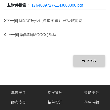
附件檔案
：
1764809727-114J003308.pdf
下一則
國家發展委員會檔案管理局寒假實習
上一則
磨課師(MOOCs)課程
回列表
單位簡介
課程資訊
獎助學金
師資成員
招生資訊
學生活動