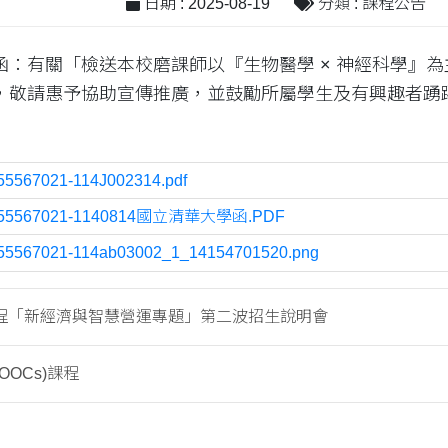
日期 : 2025-08-19
分類 : 課程公告
函：有關「檢送本校磨課師以『生物醫學 × 神經科學』
，敬請惠予協助宣傳推廣，並鼓勵所屬學生及有興趣者踴
55567021-114J002314.pdf
55567021-1140814國立清華大學函.PDF
55567021-114ab03002_1_14154701520.png
程「新經濟與智慧營運專題」第二波招生說明會
OOCs)課程