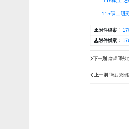
115碩士
115碩士
附件檔案
：
1
附件檔案
：
1
下一則
磨課師數
上一則
衛武營國