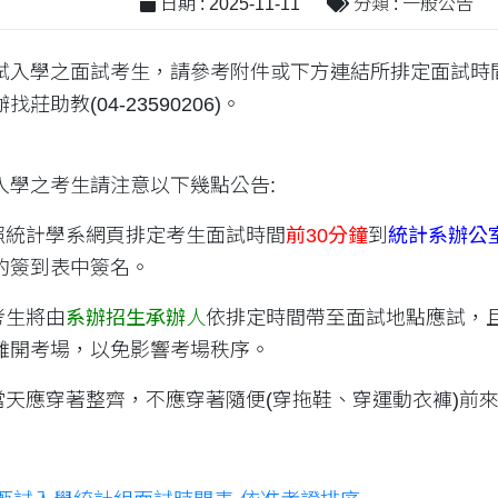
日期 : 2025-11-11
分類 : 一般公告
試入學之面試考生，請參考附件或下方連結所排定面試時
莊助教(04-23590206)。
入學之考生請注意以下幾點公告:
統計學系網頁排定考生面試時間
前30分鐘
到
統計系辦公室(
的簽到表中簽名。
考生將由
系辦招生承辦
人
依排定時間帶至面試地點應試，
離開考場，以免影響考場秩序。
天應穿著整齊，不應穿著隨便(穿拖鞋、穿運動衣褲)前