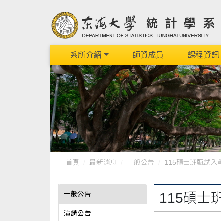
系所介紹
師資成員
課程資訊
首頁
最新消息
一般公告
115碩士班甄試
一般公告
115碩
演講公告