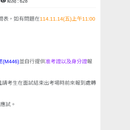
點閱 : 628
間表，如有問題在
114.11.14(五)上午11:00
M446)
並自行提供
准考證以及身分證
報
且請考生在面試結束出考場時前來報到處轉
來應試。