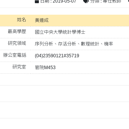
日期 : 2019-05-07
分類 : 專任教師
姓名
黃連成
最高學歷
國立中央大學統計學博士
研究領域
序列分析、存活分析、數理統計、機率
辦公室電話
(04)23590121#35719
研究室
管院M453