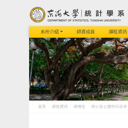
系所介紹
師資成員
課程資訊
首頁
課程資訊
碩博班
碩士班必選修科目表