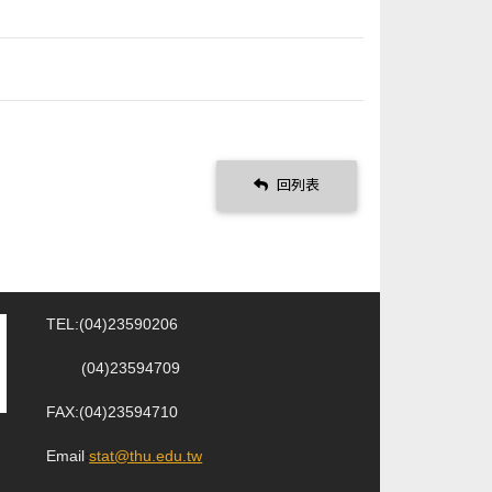
回列表
TEL:(04)23590206
(04)23594709
FAX:(04)23594710
Email
:
stat@thu.edu.tw