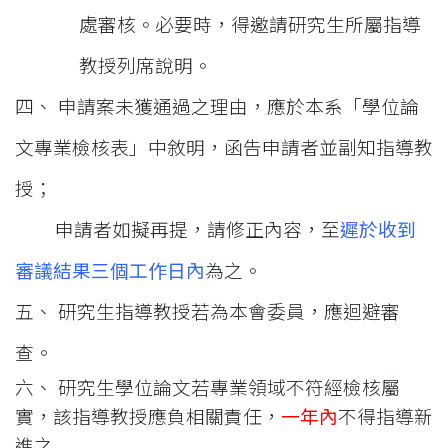
處審核。必要時，得邀請研究生所屬指導
教授列席說明。
四、 申請案未獲通過之理由，應於本系「學位論
文專業檢核表」中敘明，函告申請者
並副知指導教
授；
申請者如擬再提，請修正內容，至
遲於收到
審議結果三個工作
日內
為之。
五、 研究生指導教授若為本會委員，應迴避審
查。
六、 研究生學位論文若專業領域不符經檢核屬
實，該指導教授應負相關責任，
一年內
不得指導新
進之