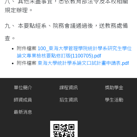
八、
其他未盡事宜，悉依教育部法令及本校相關
規定辦理。
九、 本要點經
系、院務會議通過後，送教務處備
查
。
附件檔案
100_東海大學管理學院統計學系研究生學位
論文專業檢核要點修訂版(1100705).pdf
附件檔案
東海大學統計學系論文口試計畫申請表.pdf
單位簡介
課程資訊
獎助學金
師資成員
招生資訊
學生活動
最新消息